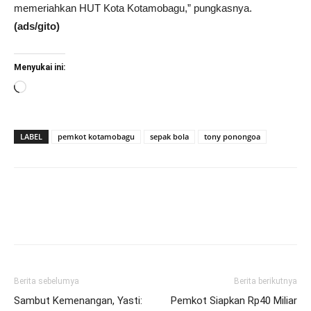
memeriahkan HUT Kota Kotamobagu,” pungkasnya.
(ads/gito)
Menyukai ini:
Memuat...
LABEL
pemkot kotamobagu
sepak bola
tony ponongoa
Berita sebelumya
Berita berikutnya
Sambut Kemenangan, Yasti:
Pemkot Siapkan Rp40 Miliar