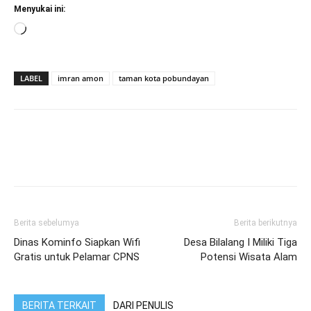
Menyukai ini:
Memuat...
LABEL
imran amon
taman kota pobundayan
Berita sebelumya
Berita berikutnya
Dinas Kominfo Siapkan Wifi
Desa Bilalang I Miliki Tiga
Gratis untuk Pelamar CPNS
Potensi Wisata Alam
BERITA TERKAIT
DARI PENULIS