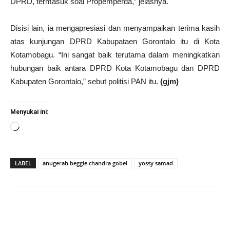
DPRD, termasuk soal Propemperda,” jelasnya.
Disisi lain, ia mengapresiasi dan menyampaikan terima kasih
atas kunjungan DPRD Kabupataen Gorontalo itu di Kota
Kotamobagu. “Ini sangat baik terutama dalam meningkatkan
hubungan baik antara DPRD Kota Kotamobagu dan DPRD
Kabupaten Gorontalo,” sebut politisi PAN itu.
(gjm)
Menyukai ini:
Memuat...
LABEL
anugerah beggie chandra gobel
yossy samad