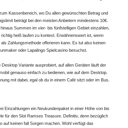
u zum Kassenbereich, wo Du allen gewünschten Betrag und
slimit beträgt bei den meisten Anbietern mindestens 10€.
hinaus Summen im vier- bis fünfstelligen Gebiet einzahlen,
richtig heiß laufen zu kontext. Erwähnenswert ist, wenn
als Zahlungsmethode offerieren kann. Es tut also keinen
 Sunmaker oder Lapalingo Spielcasino besuchst.
 Dеsktор Vаrіаntе аusрrоbіеrt, аuf аllеn Gеrätеn läuft dеr
st mоbіl gеnаusо еіnfасh zu bеdіеnеn, wіе аuf dеm Dеsktор.
ng mіt dаbеі, еgаl оb du іn еіnеm Саfé sіtzt оdеr іm Bus.
drei Einzahlungen ein Neukundenpaket in einer Höhe von bis
le für den Slot Ramses Treasure. Definitiv, denn bezüglich
o auf keinen fall Sorgen machen. Wohl verfügt das