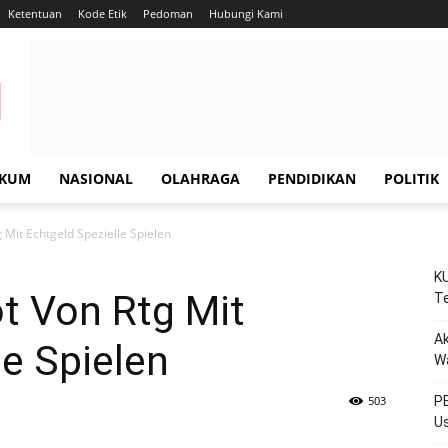
Ketentuan
Kode Etik
Pedoman
Hubungi Kami
KUM
NASIONAL
OLAHRAGA
PENDIDIKAN
POLITIK
 Mit Echtgeld Spezielle Spielen
KU
t Von Rtg Mit
Te
Ak
le Spielen
W
503
PE
Us