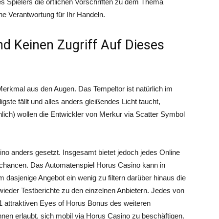
des Spielers die örtlichen Vorschriften zu dem Thema
e Verantwortung für Ihr Handeln.
d Keinen Zugriff Auf Dieses
 Merkmal aus den Augen. Das Tempeltor ist natürlich im
gste fällt und alles anders gleißendes Licht taucht,
ch) wollen die Entwickler von Merkur via Scatter Symbol
no anders gesetzt. Insgesamt bietet jedoch jedes Online
nchancen. Das Automatenspiel Horus Casino kann in
dasjenige Angebot ein wenig zu filtern darüber hinaus die
wieder Testberichte zu den einzelnen Anbietern. Jedes von
 1 attraktiven Eyes of Horus Bonus des weiteren
 Ihnen erlaubt, sich mobil via Horus Casino zu beschäftigen.