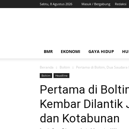
Sabtu, 8 Agustus 2026
Masuk / Bergabung
Redaksi
ZonaBMR
BMR
EKONOMI
GAYA HIDUP
HU
Beranda
Boltim
Pertama di Boltim, Dua Saudara
Boltim
Headline
Pertama di Bolti
Kembar Dilantik
dan Kotabunan