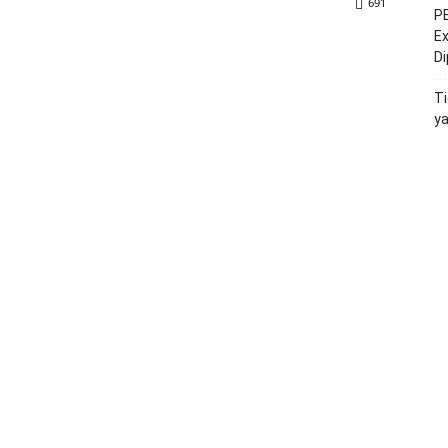
691
PE
Ex
D
Ti
y