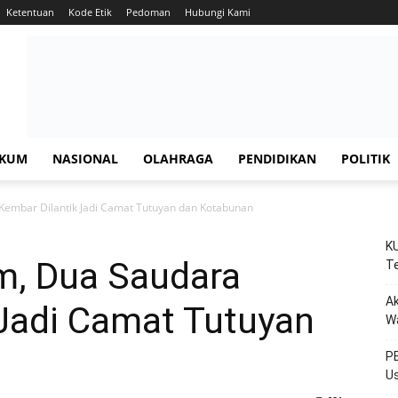
Ketentuan
Kode Etik
Pedoman
Hubungi Kami
KUM
NASIONAL
OLAHRAGA
PENDIDIKAN
POLITIK
 Kembar Dilantik Jadi Camat Tutuyan dan Kotabunan
KU
m, Dua Saudara
Te
Ak
 Jadi Camat Tutuyan
W
PE
Us