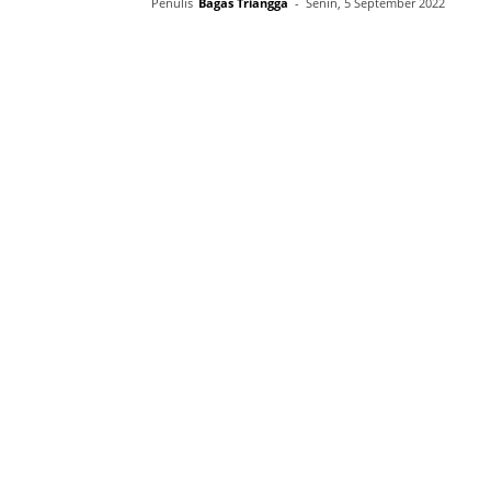
Penulis
Bagas Triangga
-
Senin, 5 September 2022