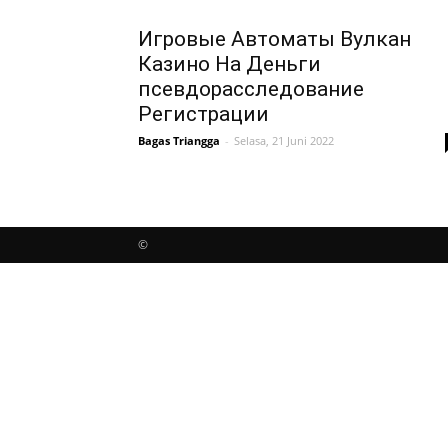
Игровые Автоматы Вулкан
Казино На Деньги
псевдорасследование
Регистрации
Bagas Triangga
-
Selasa, 21 Juni 2022
©