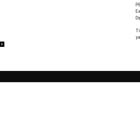
PE
Ex
D
Ti
y
0