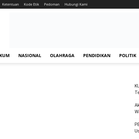
Ketentuan
Kode Etik
Pedoman
Hubungi Kami
KUM
NASIONAL
OLAHRAGA
PENDIDIKAN
POLITIK
KU
Te
Ak
W
PE
Us