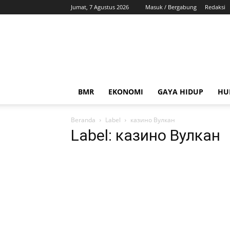
Jumat, 7 Agustus 2026
Masuk / Bergabung
Redaksi
ZonaBMR
BMR
EKONOMI
GAYA HIDUP
HU
Beranda
Label
казино Вулкан
Label: казино Вулкан