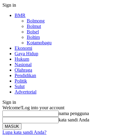
Sign in
BMR
Bolmong
Bolmut
Bolsel
Boltim
Kotamobagu
Ekonomi
Gaya Hidup
Hukum
Nasional
Olahraga
Pendidikan
Politik
Sulut
Advertorial
Sign in
Welcome!
Log into your account
nama pengguna
kata sandi Anda
Lupa kata sandi Anda?