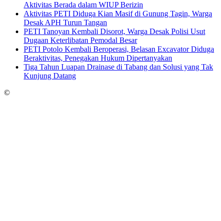
Aktivitas Berada dalam WIUP Berizin
Aktivitas PETI Diduga Kian Masif di Gunung Tagin, Warga
Desak APH Turun Tangan
PETI Tanoyan Kembali Disorot, Warga Desak Polisi Usut
Dugaan Keterlibatan Pemodal Besar
PETI Potolo Kembali Beroperasi, Belasan Excavator Diduga
Beraktivitas, Penegakan Hukum Dipertanyakan
Tiga Tahun Luapan Drainase di Tabang dan Solusi yang Tak
Kunjung Datang
©