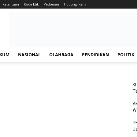
Ketentuan
Kode Etik
Pedoman
Hubungi Kami
KUM
NASIONAL
OLAHRAGA
PENDIDIKAN
POLITIK
KU
Te
Ak
W
PE
Us