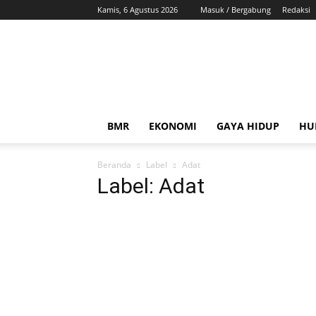
Kamis, 6 Agustus 2026
Masuk / Bergabung
Redaksi
ZonaBMR
BMR
EKONOMI
GAYA HIDUP
HU
Beranda
Label
Adat
Label: Adat