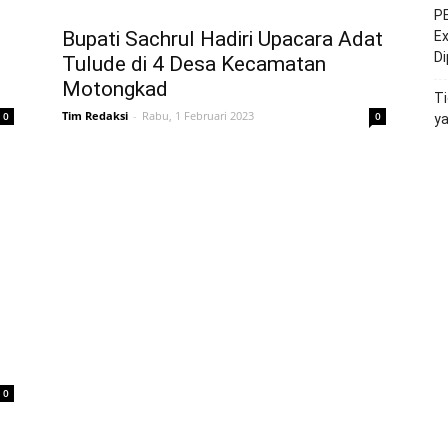
PE
Bupati Sachrul Hadiri Upacara Adat
Ex
D
Tulude di 4 Desa Kecamatan
Motongkad
Ti
Tim Redaksi
-
Rabu, 1 Februari 2023
0
0
y
0