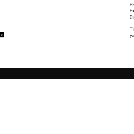
PE
Ex
D
Ti
0
y