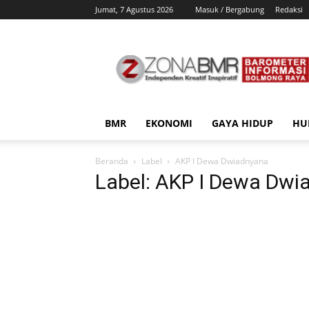
Jumat, 7 Agustus 2026
Masuk / Bergabung
Redaksi
ZonaBMR
BMR
EKONOMI
GAYA HIDUP
HU
Beranda
Label
AKP I Dewa Dwiadnyana
Label: AKP I Dewa Dwi