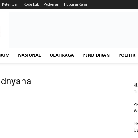
Ketentuan
Kode Etik
Pedoman
Hubungi Kami
KUM
NASIONAL
OLAHRAGA
PENDIDIKAN
POLITIK
adnyana
KU
Te
Ak
W
PE
Us