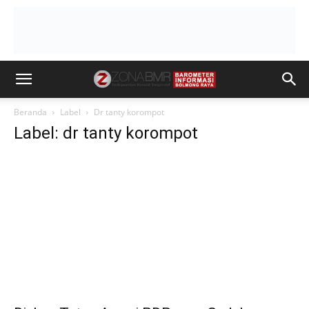
Beranda
Label
Dr tanty korompot
Label: dr tanty korompot