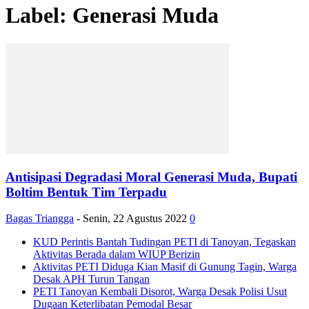
Label: Generasi Muda
Antisipasi Degradasi Moral Generasi Muda, Bupati
Boltim Bentuk Tim Terpadu
Bagas Triangga
-
Senin, 22 Agustus 2022
0
KUD Perintis Bantah Tudingan PETI di Tanoyan, Tegaskan
Aktivitas Berada dalam WIUP Berizin
Aktivitas PETI Diduga Kian Masif di Gunung Tagin, Warga
Desak APH Turun Tangan
PETI Tanoyan Kembali Disorot, Warga Desak Polisi Usut
Dugaan Keterlibatan Pemodal Besar