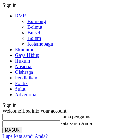
Sign in
BMR
Bolmong
Bolmut
Bolsel
Boltim
Kotamobagu
Ekonomi
Gaya Hidup
Hukum
Nasional
Olahraga
Pendidikan
Politik
Sulut
Advertorial
Sign in
Welcome!
Log into your account
nama pengguna
kata sandi Anda
Lupa kata sandi Anda?