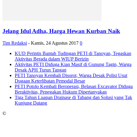
Jelang Idul Adha, Harga Hewan Kurban Naik
Tim Redaksi
-
Kamis, 24 Agustus 2017
0
KUD Perintis Bantah Tudingan PETI di Tanoyan, Tegaskan
Aktivitas Berada dalam WIUP Berizin
Aktivitas PETI Diduga Kian Masif di Gunung Tagin, Warga
Desak APH Turun Tangan
PETI Tanoyan Kembali Disorot, Warga Desak Polisi Usut
Dugaan Keterlibatan Pemodal Besar
PETI Potolo Kembali Beroperasi, Belasan Excavator Diduga
Beraktivitas, Penegakan Hukum Dipertanyakan
Tiga Tahun Luapan Drainase di Tabang dan Solusi yang Tak
Kunjung Datang
©