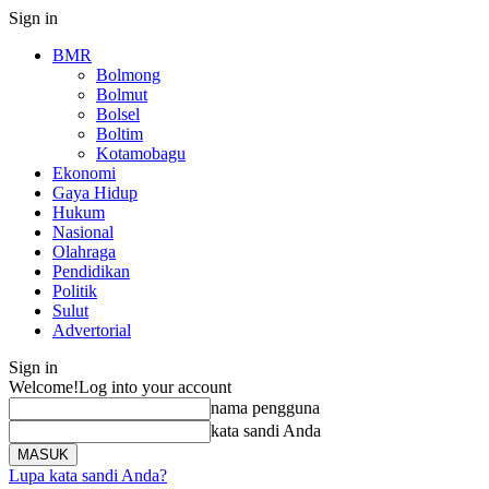
Sign in
BMR
Bolmong
Bolmut
Bolsel
Boltim
Kotamobagu
Ekonomi
Gaya Hidup
Hukum
Nasional
Olahraga
Pendidikan
Politik
Sulut
Advertorial
Sign in
Welcome!
Log into your account
nama pengguna
kata sandi Anda
Lupa kata sandi Anda?