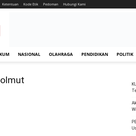
Ketentuan
Kode Etik
Pedoman
Hubungi Kami
KUM
NASIONAL
OLAHRAGA
PENDIDIKAN
POLITIK
bolmut
KU
Te
Ak
W
PE
Us