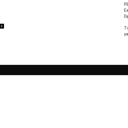
PE
Ex
D
0
Ti
y