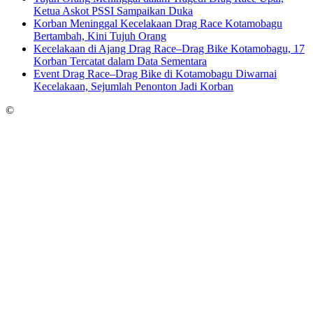
Ketua Askot PSSI Sampaikan Duka
Korban Meninggal Kecelakaan Drag Race Kotamobagu
Bertambah, Kini Tujuh Orang
Kecelakaan di Ajang Drag Race–Drag Bike Kotamobagu, 17
Korban Tercatat dalam Data Sementara
Event Drag Race–Drag Bike di Kotamobagu Diwarnai
Kecelakaan, Sejumlah Penonton Jadi Korban
©