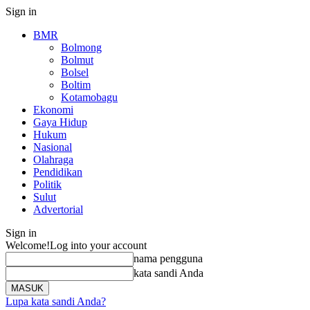
Sign in
BMR
Bolmong
Bolmut
Bolsel
Boltim
Kotamobagu
Ekonomi
Gaya Hidup
Hukum
Nasional
Olahraga
Pendidikan
Politik
Sulut
Advertorial
Sign in
Welcome!
Log into your account
nama pengguna
kata sandi Anda
Lupa kata sandi Anda?