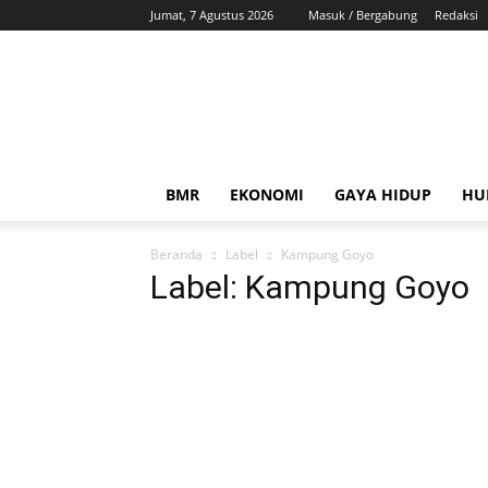
Jumat, 7 Agustus 2026
Masuk / Bergabung
Redaksi
ZonaBMR
BMR
EKONOMI
GAYA HIDUP
HU
Beranda
Label
Kampung Goyo
Label: Kampung Goyo