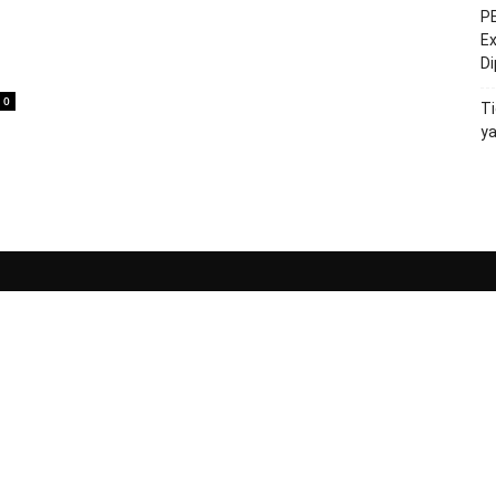
PE
Ex
D
0
Ti
y