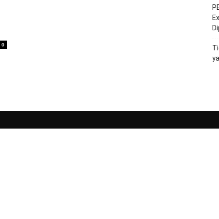
PE
Ex
D
0
Ti
y