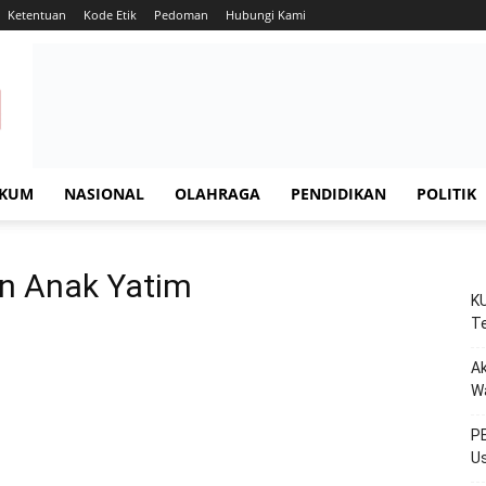
Ketentuan
Kode Etik
Pedoman
Hubungi Kami
KUM
NASIONAL
OLAHRAGA
PENDIDIKAN
POLITIK
n Anak Yatim
KU
Te
Ak
W
PE
Us