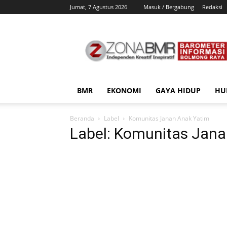
Jumat, 7 Agustus 2026
Masuk / Bergabung
Redaksi
ZonaBMR
BMR
EKONOMI
GAYA HIDUP
HU
Beranda
Label
Komunitas Janan Anak Yatim
Label: Komunitas Jana