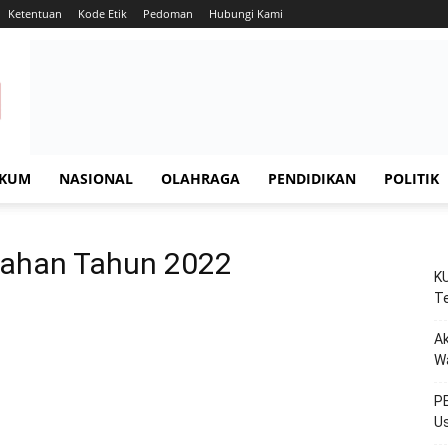
Ketentuan
Kode Etik
Pedoman
Hubungi Kami
KUM
NASIONAL
OLAHRAGA
PENDIDIKAN
POLITIK
bahan Tahun 2022
KU
Te
Ak
W
PE
Us