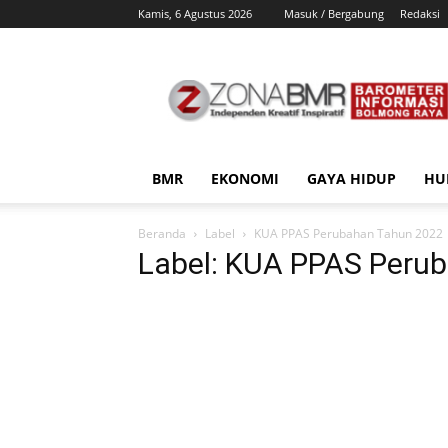
Kamis, 6 Agustus 2026
Masuk / Bergabung
Redaksi
ZonaBMR
BMR
EKONOMI
GAYA HIDUP
HU
Beranda
Label
KUA PPAS Perubahan Tahun 2022
Label: KUA PPAS Peru