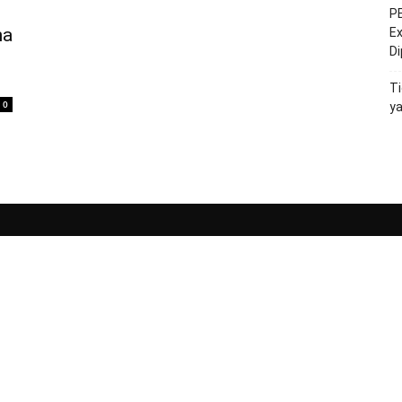
PE
na
Ex
D
Ti
0
y