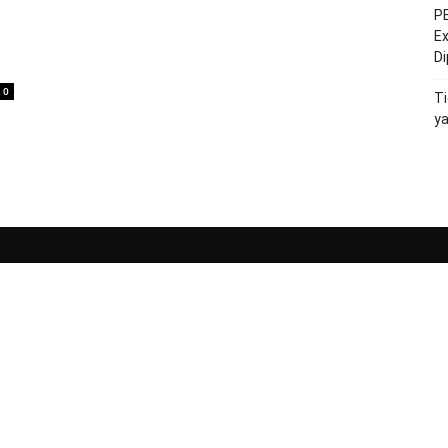
PE
Ex
D
0
Ti
y