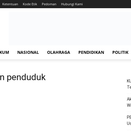
Ketentuan
Kode Etik
Pedoman
Hubungi Kami
KUM
NASIONAL
OLAHRAGA
PENDIDIKAN
POLITIK
an penduduk
KU
Te
Ak
W
PE
Us