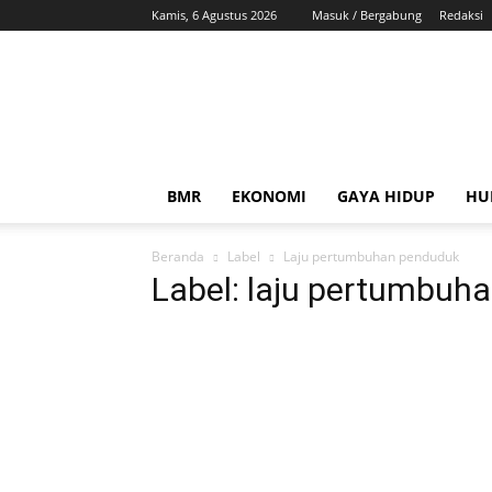
Kamis, 6 Agustus 2026
Masuk / Bergabung
Redaksi
ZonaBMR
BMR
EKONOMI
GAYA HIDUP
HU
Beranda
Label
Laju pertumbuhan penduduk
Label: laju pertumbuh