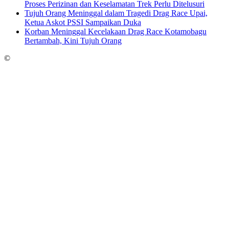
Proses Perizinan dan Keselamatan Trek Perlu Ditelusuri
Tujuh Orang Meninggal dalam Tragedi Drag Race Upai,
Ketua Askot PSSI Sampaikan Duka
Korban Meninggal Kecelakaan Drag Race Kotamobagu
Bertambah, Kini Tujuh Orang
©