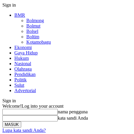
Sign in
BMR
Bolmong
Bolmut
Bolsel
Boltim
Kotamobagu
Ekonomi
Gaya Hidup
Hukum
Nasional
Olahraga
Pendidikan
Politik
Sulut
Advertorial
Sign in
Welcome!
Log into your account
nama pengguna
kata sandi Anda
Lupa kata sandi Anda?