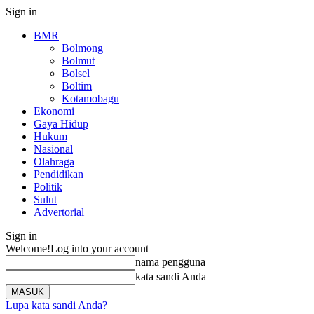
Sign in
BMR
Bolmong
Bolmut
Bolsel
Boltim
Kotamobagu
Ekonomi
Gaya Hidup
Hukum
Nasional
Olahraga
Pendidikan
Politik
Sulut
Advertorial
Sign in
Welcome!
Log into your account
nama pengguna
kata sandi Anda
Lupa kata sandi Anda?