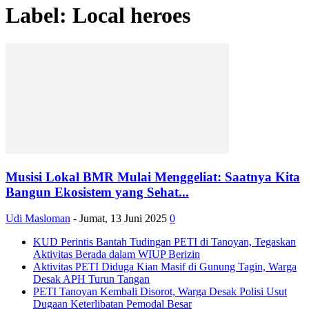
Label: Local heroes
Musisi Lokal BMR Mulai Menggeliat: Saatnya Kita
Bangun Ekosistem yang Sehat...
Udi Masloman
-
Jumat, 13 Juni 2025
0
KUD Perintis Bantah Tudingan PETI di Tanoyan, Tegaskan
Aktivitas Berada dalam WIUP Berizin
Aktivitas PETI Diduga Kian Masif di Gunung Tagin, Warga
Desak APH Turun Tangan
PETI Tanoyan Kembali Disorot, Warga Desak Polisi Usut
Dugaan Keterlibatan Pemodal Besar