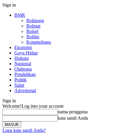
Sign in
BMR
Bolmong
Bolmut
Bolsel
Boltim
Kotamobagu
Ekonomi
Gaya Hidup
Hukum
Nasional
Olahraga
Pendidikan
Politik
Sulut
Advertorial
Sign in
Welcome!
Log into your account
nama pengguna
kata sandi Anda
Lupa kata sandi Anda?