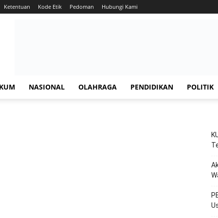
Ketentuan
Kode Etik
Pedoman
Hubungi Kami
KUM
NASIONAL
OLAHRAGA
PENDIDIKAN
POLITIK
KU
Te
Ak
W
PE
Us