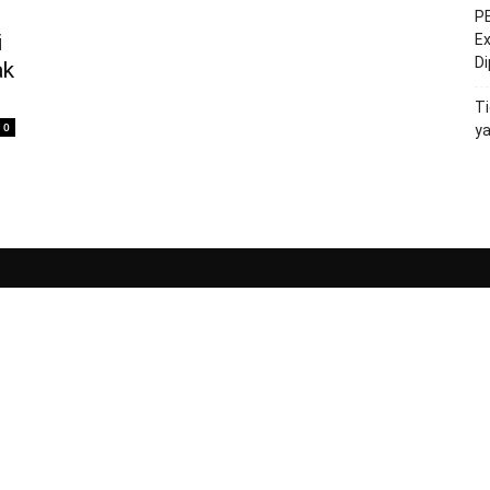
PE
i
Ex
D
ak
Ti
0
y