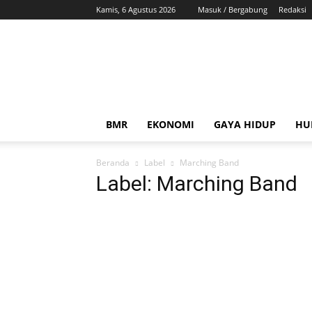
Kamis, 6 Agustus 2026
Masuk / Bergabung
Redaksi
ZonaBMR
BMR
EKONOMI
GAYA HIDUP
HU
Beranda
Label
Marching Band
Label: Marching Band