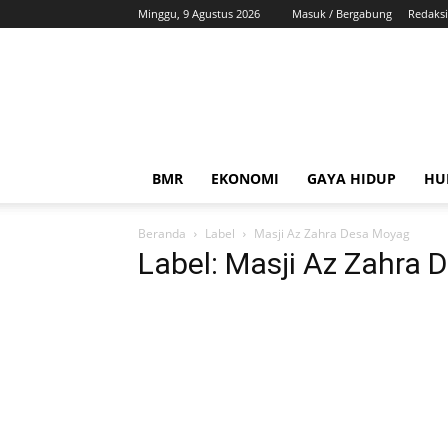
Minggu, 9 Agustus 2026
Masuk / Bergabung
Redaksi
ZonaBMR
BMR
EKONOMI
GAYA HIDUP
HU
Beranda
Label
Masji Az Zahra Desa Moyag
Label: Masji Az Zahra