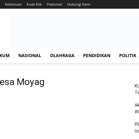
Ketentuan
Kode Etik
Pedoman
Hubungi Kami
KUM
NASIONAL
OLAHRAGA
PENDIDIKAN
POLITIK
 Desa Moyag
KU
Te
Ak
W
PE
Us