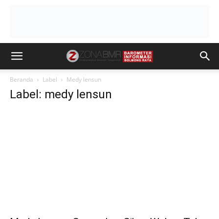
Beranda
Label
Medy lensun
Label: medy lensun