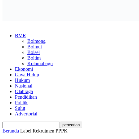
BMR
Bolmong
Bolmut
Bolsel
Boltim
Kotamobagu
Ekonomi
Gaya Hidup
Hukum
Nasional
Olahraga
Pendidikan
Politik
Sulut
Advertorial
Beranda
Label
Rekrutmen PPPK