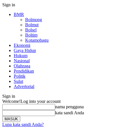
Sign in
BMR
Bolmong
Bolmut
Bolsel
Boltim
Kotamobagu
Ekonomi
Gaya Hidup
Hukum
Nasional
Olahraga
Pendidikan
Politik
Sulut
Advertorial
Sign in
Welcome!
Log into your account
nama pengguna
kata sandi Anda
Lupa kata sandi Anda?