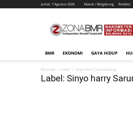
Jumat, 7 Agustus 2026
Masuk / Bergabung
Redaksi
ZonaBMR
BMR
EKONOMI
GAYA HIDUP
HU
Beranda
Label
Sinyo harry Sarundajang
Label: Sinyo harry Sar