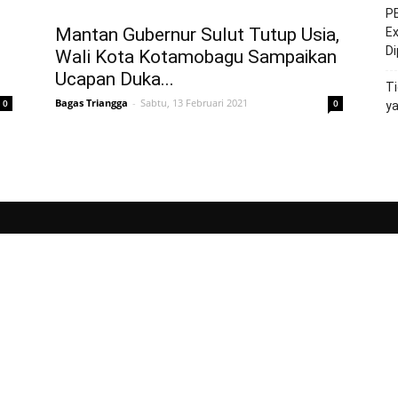
PE
Mantan Gubernur Sulut Tutup Usia,
Ex
D
Wali Kota Kotamobagu Sampaikan
Ucapan Duka...
Ti
Bagas Triangga
-
Sabtu, 13 Februari 2021
0
0
y