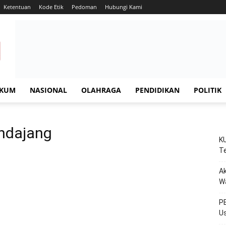
Ketentuan
Kode Etik
Pedoman
Hubungi Kami
KUM
NASIONAL
OLAHRAGA
PENDIDIKAN
POLITIK
undajang
KU
Te
Ak
W
PE
Us