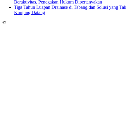
Beraktivitas, Penegakan Hukum Dipertanyakan
Tiga Tahun Luapan Drainase di Tabang dan Solusi yang Tak
Kunjung Datang
©