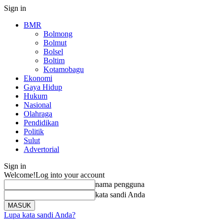
Sign in
BMR
Bolmong
Bolmut
Bolsel
Boltim
Kotamobagu
Ekonomi
Gaya Hidup
Hukum
Nasional
Olahraga
Pendidikan
Politik
Sulut
Advertorial
Sign in
Welcome!
Log into your account
nama pengguna
kata sandi Anda
Lupa kata sandi Anda?