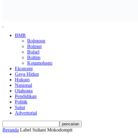
BMR
Bolmong
Bolmut
Bolsel
Boltim
Kotamobagu
Ekonomi
Gaya Hidup
Hukum
Nasional
Olahraga
Pendidikan
Politik
Sulut
Advertorial
Beranda
Label
Suliani Mokodompit