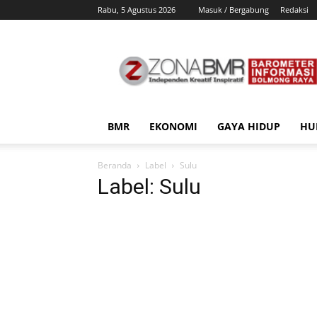
Rabu, 5 Agustus 2026
Masuk / Bergabung
Redaksi
ZonaBMR
BMR
EKONOMI
GAYA HIDUP
HU
Beranda
Label
Sulu
Label: Sulu