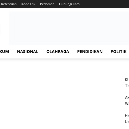
Ketentuan
Kode Etik
Pedoman
Hubungi Kami
KUM
NASIONAL
OLAHRAGA
PENDIDIKAN
POLITIK
KU
Te
Ak
W
PE
Us