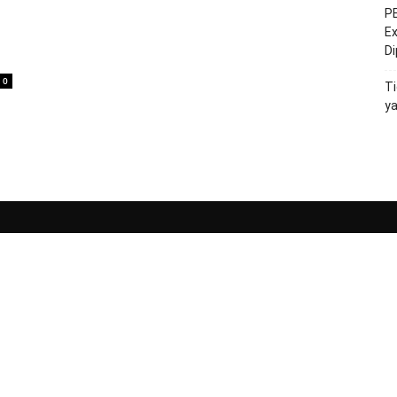
PE
Ex
D
0
Ti
y