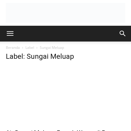
Beranda
Label
Sungai Meluap
Label: Sungai Meluap