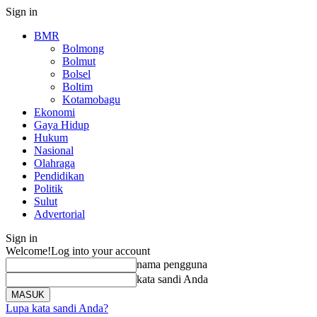
Sign in
BMR
Bolmong
Bolmut
Bolsel
Boltim
Kotamobagu
Ekonomi
Gaya Hidup
Hukum
Nasional
Olahraga
Pendidikan
Politik
Sulut
Advertorial
Sign in
Welcome!
Log into your account
nama pengguna
kata sandi Anda
Lupa kata sandi Anda?