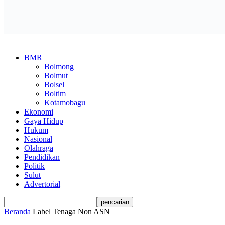
BMR
Bolmong
Bolmut
Bolsel
Boltim
Kotamobagu
Ekonomi
Gaya Hidup
Hukum
Nasional
Olahraga
Pendidikan
Politik
Sulut
Advertorial
Beranda
Label
Tenaga Non ASN