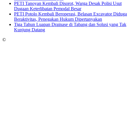
PETI Tanoyan Kembali Disorot, Warga Desak Polisi Usut
Dugaan Keterlibatan Pemodal Besar
PETI Potolo Kembali Beroperasi, Belasan Excavator Diduga
Beraktivitas, Penegakan Hukum Dipertanyakan
Tiga Tahun Luapan Drainase di Tabang dan Solusi yang Tak
Kunjung Datang
©