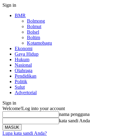
Sign in
BMR
Bolmong
Bolmut
Bolsel
Boltim
Kotamobagu
Ekonomi
Gaya Hidup
Hukum
Nasional
Olahraga
Pendidikan
Politik
Sulut
Advertorial
Sign in
Welcome!
Log into your account
nama pengguna
kata sandi Anda
Lupa kata sandi Anda?