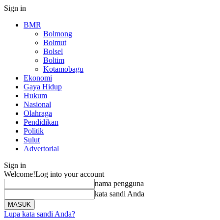
Sign in
BMR
Bolmong
Bolmut
Bolsel
Boltim
Kotamobagu
Ekonomi
Gaya Hidup
Hukum
Nasional
Olahraga
Pendidikan
Politik
Sulut
Advertorial
Sign in
Welcome!
Log into your account
nama pengguna
kata sandi Anda
Lupa kata sandi Anda?