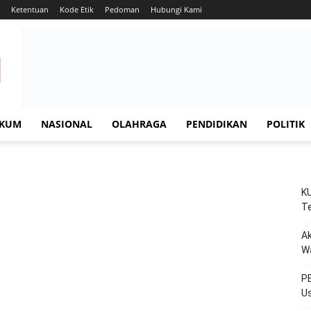
Ketentuan
Kode Etik
Pedoman
Hubungi Kami
KUM
NASIONAL
OLAHRAGA
PENDIDIKAN
POLITIK
KU
Te
Ak
W
PE
Us