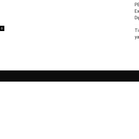
PE
Ex
D
0
Ti
y