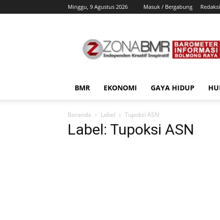
Minggu, 9 Agustus 2026
Masuk / Bergabung
Redaksi
ZonaBMR
BMR
EKONOMI
GAYA HIDUP
HU
Beranda
Label
Tupoksi ASN
Label: Tupoksi ASN