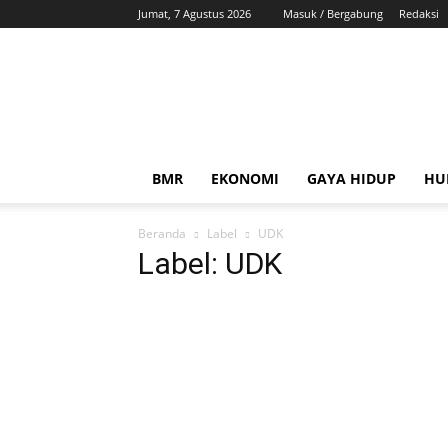
Jumat, 7 Agustus 2026
Masuk / Bergabung
Redaksi
ZonaBMR
BMR
EKONOMI
GAYA HIDUP
HU
Beranda
Label
UDK
Label: UDK