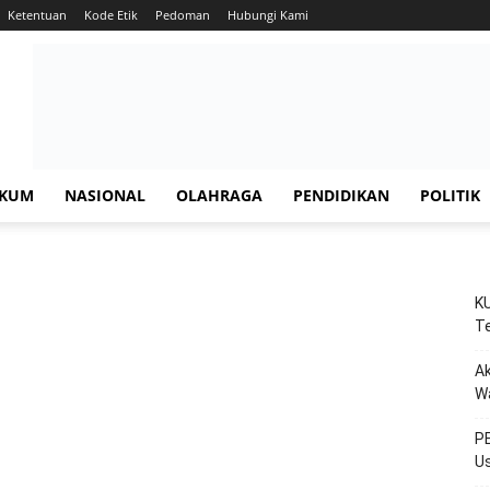
Ketentuan
Kode Etik
Pedoman
Hubungi Kami
KUM
NASIONAL
OLAHRAGA
PENDIDIKAN
POLITIK
KU
Te
Ak
W
PE
Us