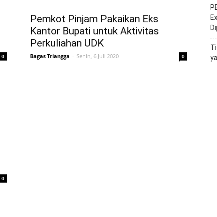
PE
Pemkot Pinjam Pakaikan Eks
Ex
D
Kantor Bupati untuk Aktivitas
Perkuliahan UDK
Ti
Bagas Triangga
-
Senin, 6 Juli 2020
0
0
y
0