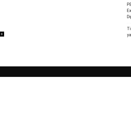
PE
Ex
D
Ti
0
y