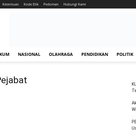
Ketentuan
Kode Etik
Pedoman
Hubungi Kami
KUM
NASIONAL
OLAHRAGA
PENDIDIKAN
POLITIK
Pejabat
KU
Te
Ak
W
PE
Us