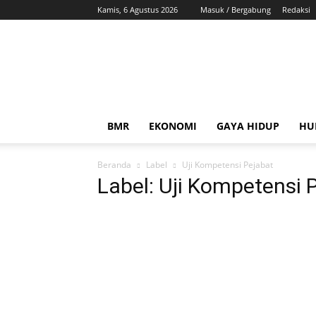
Kamis, 6 Agustus 2026
Masuk / Bergabung
Redaksi
ZonaBMR
BMR
EKONOMI
GAYA HIDUP
HU
Beranda
Label
Uji Kompetensi Pejabat
Label: Uji Kompetensi 