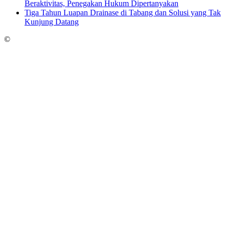
Beraktivitas, Penegakan Hukum Dipertanyakan
Tiga Tahun Luapan Drainase di Tabang dan Solusi yang Tak
Kunjung Datang
©