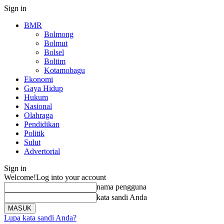
Sign in
BMR
Bolmong
Bolmut
Bolsel
Boltim
Kotamobagu
Ekonomi
Gaya Hidup
Hukum
Nasional
Olahraga
Pendidikan
Politik
Sulut
Advertorial
Sign in
Welcome!
Log into your account
nama pengguna
kata sandi Anda
Lupa kata sandi Anda?