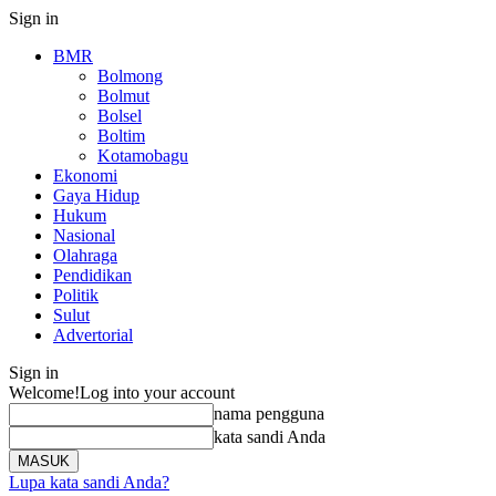
Sign in
BMR
Bolmong
Bolmut
Bolsel
Boltim
Kotamobagu
Ekonomi
Gaya Hidup
Hukum
Nasional
Olahraga
Pendidikan
Politik
Sulut
Advertorial
Sign in
Welcome!
Log into your account
nama pengguna
kata sandi Anda
Lupa kata sandi Anda?