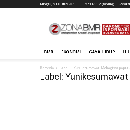
Minggu, 9 Agustus 2026
Masuk / Bergabung
Redaksi
ZonaBMR
BMR
EKONOMI
GAYA HIDUP
HU
Beranda
Label
Yunikesumawati Mokoginta paput
Label: Yunikesumawat