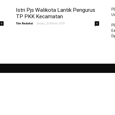
Istri Pjs Walikota Lantik Pengurus
PE
Us
TP PKK Kecamatan
Tim Redaksi
-
Selasa, 20 Maret 2018
0
0
PE
Ex
D