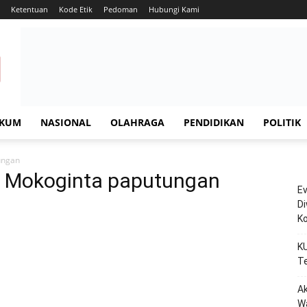
Ketentuan
Kode Etik
Pedoman
Hubungi Kami
KUM
NASIONAL
OLAHRAGA
PENDIDIKAN
POLITIK
ungan
i Mokoginta paputungan
E
Di
K
KU
Te
Ak
W