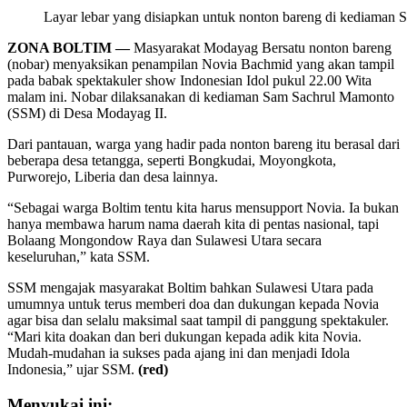
Layar lebar yang disiapkan untuk nonton bareng di kediaman
ZONA BOLTIM —
Masyarakat Modayag Bersatu nonton bareng
(nobar) menyaksikan penampilan Novia Bachmid yang akan tampil
pada babak spektakuler show Indonesian Idol pukul 22.00 Wita
malam ini. Nobar dilaksanakan di kediaman Sam Sachrul Mamonto
(SSM) di Desa Modayag II.
Dari pantauan, warga yang hadir pada nonton bareng itu berasal dari
beberapa desa tetangga, seperti Bongkudai, Moyongkota,
Purworejo, Liberia dan desa lainnya.
“Sebagai warga Boltim tentu kita harus mensupport Novia. Ia bukan
hanya membawa harum nama daerah kita di pentas nasional, tapi
Bolaang Mongondow Raya dan Sulawesi Utara secara
keseluruhan,” kata SSM.
SSM mengajak masyarakat Boltim bahkan Sulawesi Utara pada
umumnya untuk terus memberi doa dan dukungan kepada Novia
agar bisa dan selalu maksimal saat tampil di panggung spektakuler.
“Mari kita doakan dan beri dukungan kepada adik kita Novia.
Mudah-mudahan ia sukses pada ajang ini dan menjadi Idola
Indonesia,” ujar SSM.
(red)
Menyukai ini: