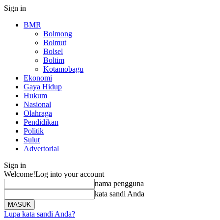
Sign in
BMR
Bolmong
Bolmut
Bolsel
Boltim
Kotamobagu
Ekonomi
Gaya Hidup
Hukum
Nasional
Olahraga
Pendidikan
Politik
Sulut
Advertorial
Sign in
Welcome!
Log into your account
nama pengguna
kata sandi Anda
Lupa kata sandi Anda?