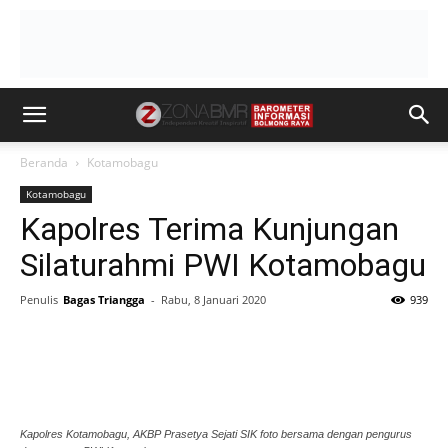
Beranda
Kotamobagu
Kotamobagu
Kapolres Terima Kunjungan
Silaturahmi PWI Kotamobagu
Penulis
Bagas Triangga
-
Rabu, 8 Januari 2020
939
Kapolres Kotamobagu, AKBP Prasetya Sejati SIK foto bersama dengan pengurus