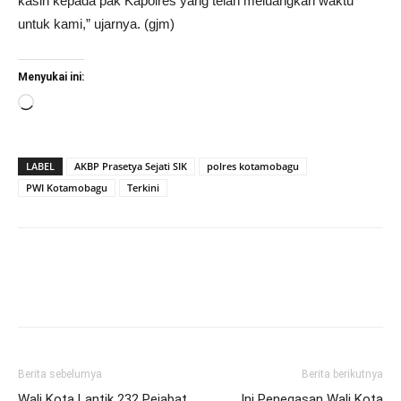
kasih kepada pak Kapolres yang telah meluangkan waktu
untuk kami,” ujarnya. (gjm)
Menyukai ini:
Memuat...
LABEL
AKBP Prasetya Sejati SIK
polres kotamobagu
PWI Kotamobagu
Terkini
Berita sebelumya
Berita berikutnya
Wali Kota Lantik 232 Pejabat
Ini Penegasan Wali Kota