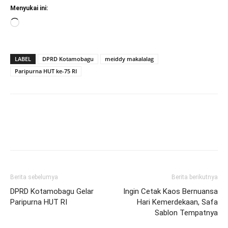
Menyukai ini:
Memuat...
LABEL
DPRD Kotamobagu
meiddy makalalag
Paripurna HUT ke-75 RI
Berita sebelumya
Berita berikutnya
DPRD Kotamobagu Gelar
Ingin Cetak Kaos Bernuansa
Paripurna HUT RI
Hari Kemerdekaan, Safa
Sablon Tempatnya