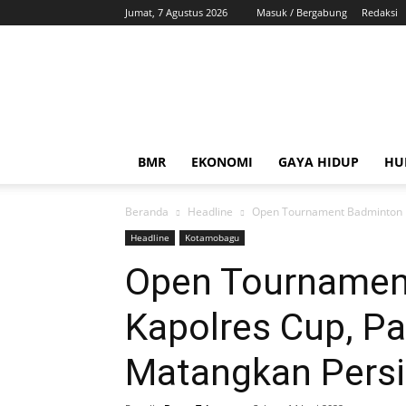
Jumat, 7 Agustus 2026
Masuk / Bergabung
Redaksi
ZonaBMR
BMR
EKONOMI
GAYA HIDUP
HU
Beranda
Headline
Open Tournament Badminton K
Headline
Kotamobagu
Open Tournamen
Kapolres Cup, Pa
Matangkan Pers