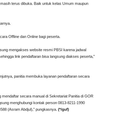
m, masih terus dibuka. Baik untuk kelas Umum maupun
jarnya.
ara Offline dan Online bagi peserta.
angsung mengakses website resmi PBSI karena jadwal
ehingga link pendaftaran bisa langsung diakses peserta,”
lanjutnya, panitia membuka layanan pendaftaran secara
g mendaftar secara manual di Sekretariat Panitia di GOR
angsung menghubungi kontak person 0813-8211-1990
4588 (Asram Abdjul),” pungkasnya.
(*/guf)