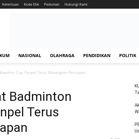
Ketentuan
Kode Etik
Pedoman
Hubungi Kami
KUM
NASIONAL
OLAHRAGA
PENDIDIKAN
POLITIK
apolres Cup, Panpel Terus Matangkan Persiapan
KU
t Badminton
Te
Ak
npel Terus
W
iapan
PE
Us