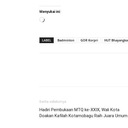
Menyukai ini:
Memuat...
LABEL
Badminton
GOR Korpri
HUT Bhayangka
Berita sebelumya
Hadiri Pembukaan MTQ ke-XXIX, Wali Kota
Doakan Kafilah Kotamobagu Raih Juara Umum