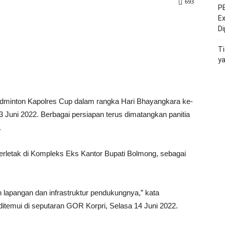
693
PE
Ex
D
Ti
y
dminton Kapolres Cup dalam rangka Hari Bhayangkara ke-
3 Juni 2022. Berbagai persiapan terus dimatangkan panitia
.
rletak di Kompleks Eks Kantor Bupati Bolmong, sebagai
n lapangan dan infrastruktur pendukungnya,” kata
ditemui di seputaran GOR Korpri, Selasa 14 Juni 2022.