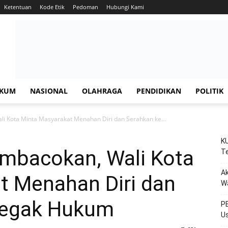
Ketentuan
Kode Etik
Pedoman
Hubungi Kami
KUM
NASIONAL
OLAHRAGA
PENDIDIKAN
POLITIK
li Kota Minta Masyarakat Menahan Diri dan Serahkan ke...
KU
embacokan, Wali Kota
Te
Ak
t Menahan Diri dan
W
negak Hukum
PE
Us