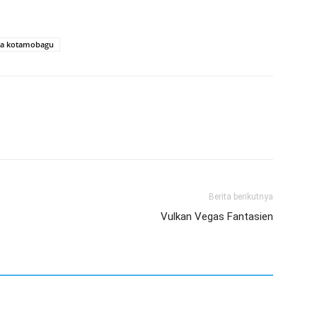
ta kotamobagu
Berita berikutnya
Vulkan Vegas Fantasien