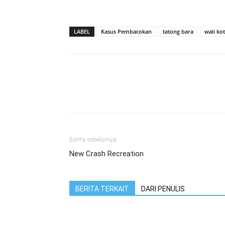
LABEL
Kasus Pembacokan
tatong bara
wali ko
Berita sebelumya
New Crash Recreation
BERITA TERKAIT
DARI PENULIS