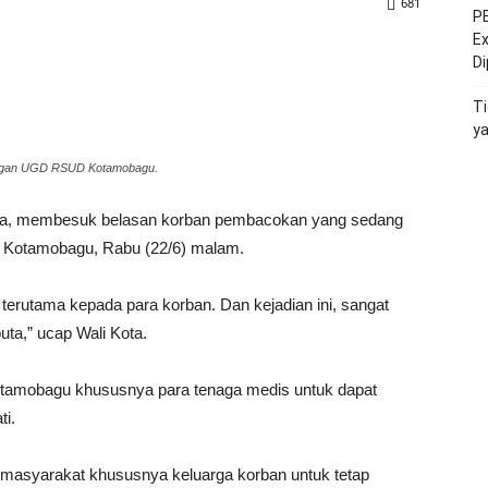
681
PE
Ex
D
Ti
y
angan UGD RSUD Kotamobagu.
ara, membesuk belasan korban pembacokan yang sedang
 Kotamobagu, Rabu (22/6) malam.
ni, terutama kepada para korban. Dan kejadian ini, sangat
uta,” ucap Wali Kota.
tamobagu khususnya para tenaga medis untuk dapat
ti.
h masyarakat khususnya keluarga korban untuk tetap