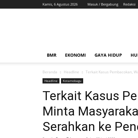
Kamis, 6 Agustus 2026
Masuk / Bergabung
Redaksi
ZonaBMR
BMR
EKONOMI
GAYA HIDUP
HU
Beranda
Headline
Terkait Kasus Pembacokan, Wa
Headline
Kotamobagu
Terkait Kasus P
Minta Masyaraka
Serahkan ke Pe