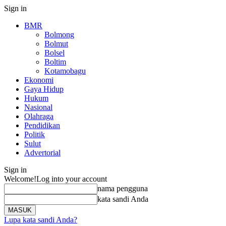
Sign in
BMR
Bolmong
Bolmut
Bolsel
Boltim
Kotamobagu
Ekonomi
Gaya Hidup
Hukum
Nasional
Olahraga
Pendidikan
Politik
Sulut
Advertorial
Sign in
Welcome!
Log into your account
nama pengguna
kata sandi Anda
Lupa kata sandi Anda?