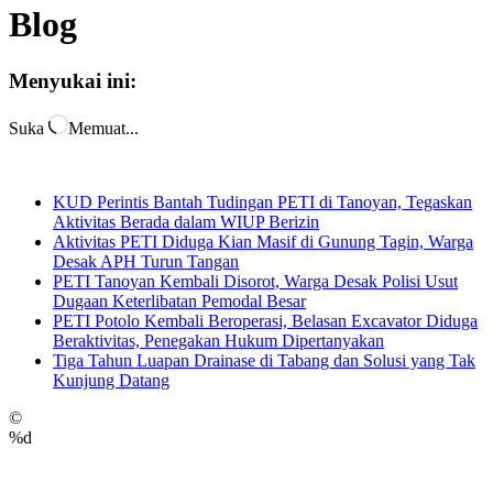
Blog
Menyukai ini:
Suka
Memuat...
KUD Perintis Bantah Tudingan PETI di Tanoyan, Tegaskan
Aktivitas Berada dalam WIUP Berizin
Aktivitas PETI Diduga Kian Masif di Gunung Tagin, Warga
Desak APH Turun Tangan
PETI Tanoyan Kembali Disorot, Warga Desak Polisi Usut
Dugaan Keterlibatan Pemodal Besar
PETI Potolo Kembali Beroperasi, Belasan Excavator Diduga
Beraktivitas, Penegakan Hukum Dipertanyakan
Tiga Tahun Luapan Drainase di Tabang dan Solusi yang Tak
Kunjung Datang
©
%d