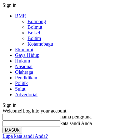
Sign in
BMR
Bolmong
Bolmut
Bolsel
Boltim
Kotamobagu
Ekonomi
Gaya Hidup
Hukum
Nasional
Olahraga
Pendidikan
Politik
Sulut
Advertorial
Sign in
Welcome!
Log into your account
nama pengguna
kata sandi Anda
Lupa kata sandi Anda?