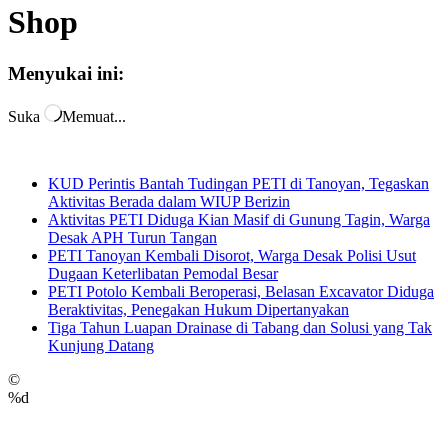
Shop
Menyukai ini:
Suka
Memuat...
KUD Perintis Bantah Tudingan PETI di Tanoyan, Tegaskan
Aktivitas Berada dalam WIUP Berizin
Aktivitas PETI Diduga Kian Masif di Gunung Tagin, Warga
Desak APH Turun Tangan
PETI Tanoyan Kembali Disorot, Warga Desak Polisi Usut
Dugaan Keterlibatan Pemodal Besar
PETI Potolo Kembali Beroperasi, Belasan Excavator Diduga
Beraktivitas, Penegakan Hukum Dipertanyakan
Tiga Tahun Luapan Drainase di Tabang dan Solusi yang Tak
Kunjung Datang
©
%d