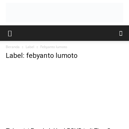
Beranda
Label
Febyanto lumoto
Label: febyanto lumoto