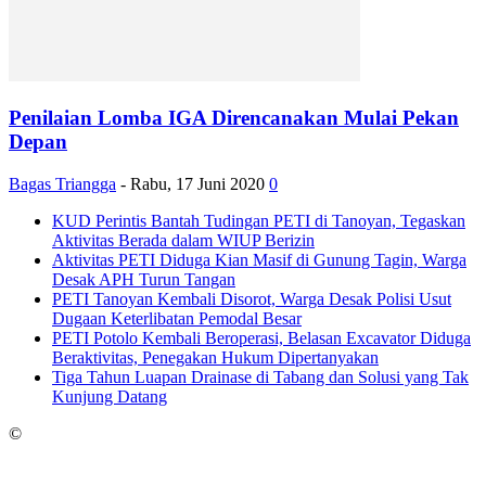
Penilaian Lomba IGA Direncanakan Mulai Pekan
Depan
Bagas Triangga
-
Rabu, 17 Juni 2020
0
KUD Perintis Bantah Tudingan PETI di Tanoyan, Tegaskan
Aktivitas Berada dalam WIUP Berizin
Aktivitas PETI Diduga Kian Masif di Gunung Tagin, Warga
Desak APH Turun Tangan
PETI Tanoyan Kembali Disorot, Warga Desak Polisi Usut
Dugaan Keterlibatan Pemodal Besar
PETI Potolo Kembali Beroperasi, Belasan Excavator Diduga
Beraktivitas, Penegakan Hukum Dipertanyakan
Tiga Tahun Luapan Drainase di Tabang dan Solusi yang Tak
Kunjung Datang
©