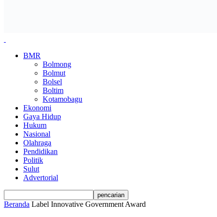
BMR
Bolmong
Bolmut
Bolsel
Boltim
Kotamobagu
Ekonomi
Gaya Hidup
Hukum
Nasional
Olahraga
Pendidikan
Politik
Sulut
Advertorial
Beranda
Label
Innovative Government Award