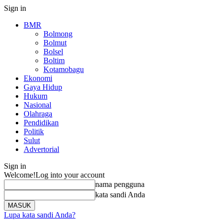
Sign in
BMR
Bolmong
Bolmut
Bolsel
Boltim
Kotamobagu
Ekonomi
Gaya Hidup
Hukum
Nasional
Olahraga
Pendidikan
Politik
Sulut
Advertorial
Sign in
Welcome!
Log into your account
nama pengguna
kata sandi Anda
Lupa kata sandi Anda?