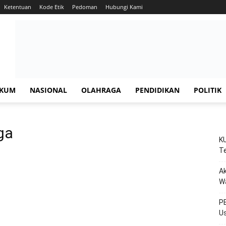
Ketentuan
Kode Etik
Pedoman
Hubungi Kami
KUM
NASIONAL
OLAHRAGA
PENDIDIKAN
POLITIK
ga
KU
Te
Ak
W
PE
Us