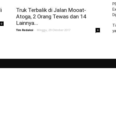
PE
i
Truk Terbalik di Jalan Mooat-
Ex
D
Atoga, 2 Orang Tewas dan 14
Lainnya...
0
Ti
Tim Redaksi
-
Minggu, 29 Oktober 2017
0
y