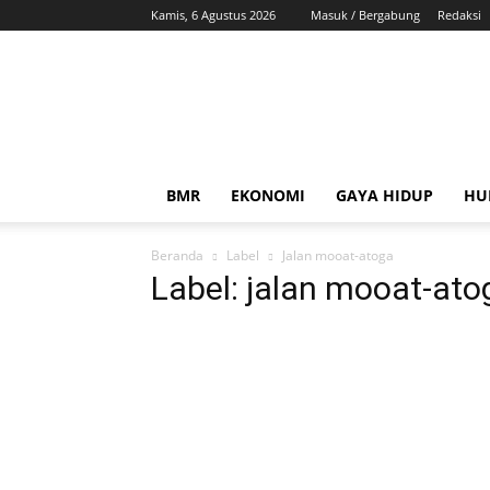
Kamis, 6 Agustus 2026
Masuk / Bergabung
Redaksi
ZonaBMR
BMR
EKONOMI
GAYA HIDUP
HU
Beranda
Label
Jalan mooat-atoga
Label: jalan mooat-ato