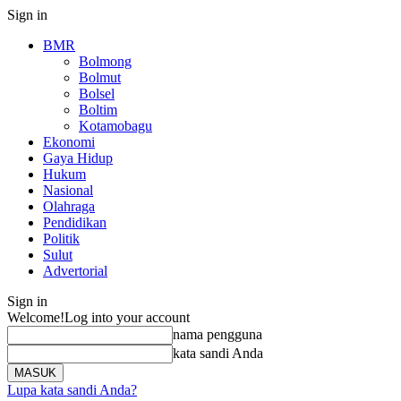
Sign in
BMR
Bolmong
Bolmut
Bolsel
Boltim
Kotamobagu
Ekonomi
Gaya Hidup
Hukum
Nasional
Olahraga
Pendidikan
Politik
Sulut
Advertorial
Sign in
Welcome!
Log into your account
nama pengguna
kata sandi Anda
Lupa kata sandi Anda?