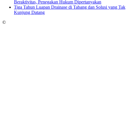
Beraktivitas, Penegakan Hukum Dipertanyakan
Tiga Tahun Luapan Drainase di Tabang dan Solusi yang Tak
Kunjung Datang
©