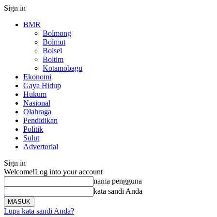
Sign in
BMR
Bolmong
Bolmut
Bolsel
Boltim
Kotamobagu
Ekonomi
Gaya Hidup
Hukum
Nasional
Olahraga
Pendidikan
Politik
Sulut
Advertorial
Sign in
Welcome!
Log into your account
nama pengguna
kata sandi Anda
Lupa kata sandi Anda?